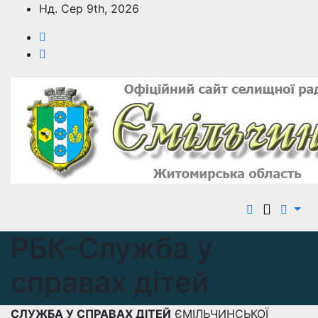
Перейти
Нд. Сер 9th, 2026
до
вмісту
РБК-Служба у
справах дітей
СЛУЖБА У СПРАВАХ ДІТЕЙ
ЄМІЛЬЧИНСЬКОЇ