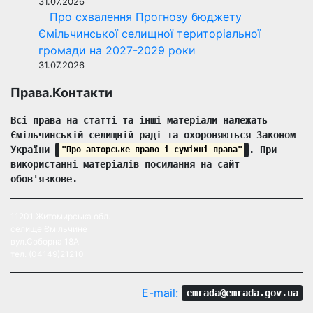
31.07.2026
Про схвалення Прогнозу бюджету
Ємільчинської селищної територіальної
громади на 2027-2029 роки
31.07.2026
Права.Контакти
Всі права на статті та інші матеріали належать 
Ємільчинській селищній раді та охороняються Законом 
України 
. При 
"Про авторське право і суміжні права"
використанні матеріалів посилання на сайт 
обов'язкове.
11201 Житомирська обл.
селище Ємільчине
вул.Соборна 18А
тел. (04149)21210
E-mail:
emrada@emrada.gov.ua